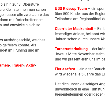
bis hin zur 3. Oberstufe,
UBS Kidscup Team
– ein spor
nsere Kleinsten nehmen schon
über 500 Kinder aus der Regio
geniessen alle zwei Jahre das
Teilnahme am Regionalfinal d
 dann mit fortschreitendem
n und entwickeln sich so
Oberrieter Maskenball
– Ein L
lebendiger Anlass, bekannt wie
Jahren schon durch unsere Akti
hes Aushängeschild, welches
lge feiern konnte. Als
Turnerunterhaltung
– der krö
indet im Frühling und im
Jeweils Mitte November steht
und wir präsentieren uns im be
amen
-,
Frauen
-,
Aktiv
-
Eierlesefest
– ein alter Brauc
wird wieder alle 5 Jahre das E
Hat dich unser vielseitiges 
unverbindlich in eine Turnstun
Riegenleiterinnen oder Riegenle